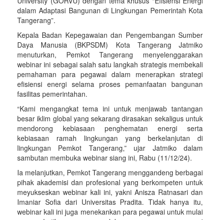
University (GORVU) dengan tema khusus “Efisiensi Energi
dalam Adaptasi Bangunan di Lingkungan Pemerintah Kota
Tangerang”.
Kepala Badan Kepegawaian dan Pengembangan Sumber
Daya Manusia (BKPSDM) Kota Tangerang Jatmiko
menuturkan, Pemkot Tangerang menyelenggarakan
webinar ini sebagai salah satu langkah strategis membekali
pemahaman para pegawai dalam menerapkan strategi
efisiensi energi selama proses pemanfaatan bangunan
fasilitas pemerintahan.
“Kami mengangkat tema ini untuk menjawab tantangan
besar iklim global yang sekarang dirasakan sekaligus untuk
mendorong kebiasaan penghematan energi serta
kebiasaan ramah lingkungan yang berkelanjutan di
lingkungan Pemkot Tangerang,” ujar Jatmiko dalam
sambutan membuka webinar siang ini, Rabu (11/12/24).
Ia melanjutkan, Pemkot Tangerang menggandeng berbagai
pihak akademisi dan profesional yang berkompeten untuk
meyukseskan webinar kali ini, yakni Anisza Ratnasari dan
Imaniar Sofia dari Universitas Pradita. Tidak hanya itu,
webinar kali ini juga menekankan para pegawai untuk mulai